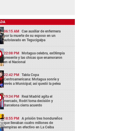
ADA
06:15 AM
Cae auxiliar de enfermera
por la muerte de su esposo en un
autolavado en Tegucigalpa
22:08 PM
Motagua celebra, exOlimpia
presente y las chicas que enamoraron
en el Nacional
22:42 PM
Tabla Copa
Centroamericana: Motagua sonríe y
revés a Municipal; así quedó la pelea
19:34 PM
Real Madrid agita el
mercado, Rodri toma decisión y
Barcelona cierra acuerdo
18:55 PM
A prisión tres hondureños
que llevaban cuatro millones de
lempiras en efectivo en La Ceiba