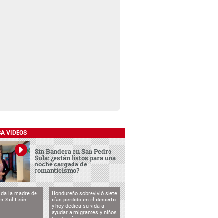
SA VIDEOS
Sin Bandera en San Pedro
Sula: ¿están listos para una
noche cargada de
romanticismo?
vida la madre de
Hondureño sobrevivió siete
cer Sol León
días perdido en el desierto
y hoy dedica su vida a
ayudar a migrantes y niños