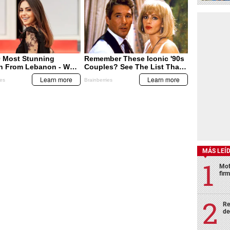
MÁS LEÍ
Mot
fir
Re
de