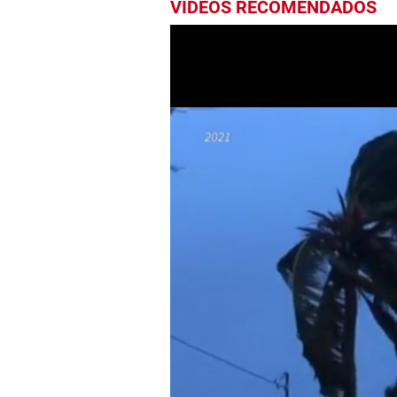
VIDEOS RECOMENDADOS
0
seconds
of
1