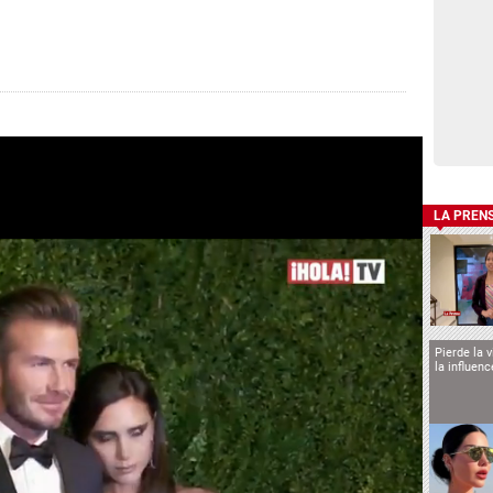
LA PREN
Pierde la 
la influen