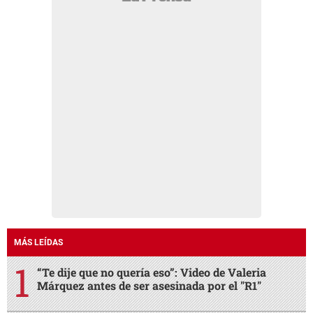
MÁS LEÍDAS
“Te dije que no quería eso”: Video de Valeria
Márquez antes de ser asesinada por el "R1"