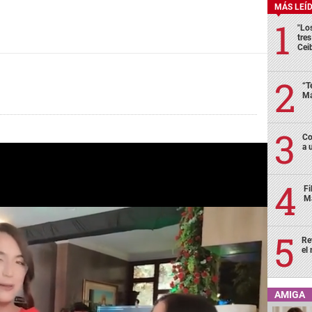
MÁS LEÍ
"Lo
tre
Cei
“T
Má
Co
a 
Fi
Má
Re
el
AMIGA