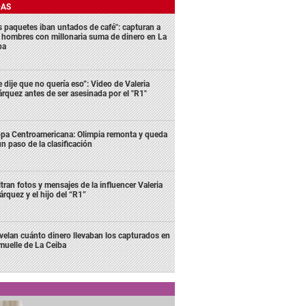
DAS
s paquetes iban untados de café": capturan a
s hombres con millonaria suma de dinero en La
ba
e dije que no quería eso”: Video de Valeria
rquez antes de ser asesinada por el "R1"
pa Centroamericana: Olimpia remonta y queda
un paso de la clasificación
ltran fotos y mensajes de la influencer Valeria
rquez y el hijo del “R1”
velan cuánto dinero llevaban los capturados en
 muelle de La Ceiba