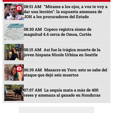
08:51 AM
“Mírame a los ojos, a vos te voy a
dar una lección”: la supuesta amenaza de
JOH a los procuradores del Estado
08:30 AM
Copeco registra sismo de
magnitud 4.4 cerca de Omoa, Cortés
08:15 AM
Así fue la trágica muerte de la
joven hispana Nicole Urbina en Seattle
06:39 AM
Masacre en Yoro: esto se sabe del
ataque que dejó seis muertos
07:07 AM
La sequía mata a más de 400
reses y amenaza al ganado en Honduras