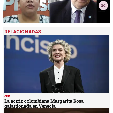
0
seconds
of
22
minutes,
30
seconds
CINE
La actriz colombiana Margarita Rosa
galardonada en Venecia