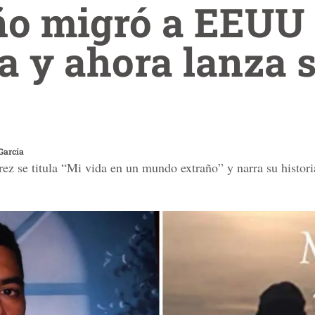
o migró a EEUU 
a y ahora lanza 
García
rez se titula “Mi vida en un mundo extraño” y narra su histor