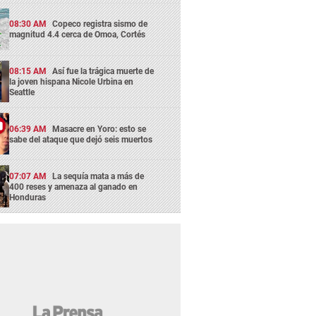
08:30 AM
Copeco registra sismo de
magnitud 4.4 cerca de Omoa, Cortés
08:15 AM
Así fue la trágica muerte de
la joven hispana Nicole Urbina en
Seattle
06:39 AM
Masacre en Yoro: esto se
sabe del ataque que dejó seis muertos
07:07 AM
La sequía mata a más de
400 reses y amenaza al ganado en
Honduras