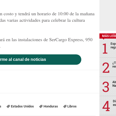
ún costo y tendrá un horario de 10:00 de la mañana
das varias actividades para celebrar la cultura
MÁS LEÍ
á en las instalaciones de SerCargo Express, 950
Esp
.
rega
rme al canal de noticias
¿T
re
Ab
Na
Di
es
s
Estados Unidos
Honduras
Libros