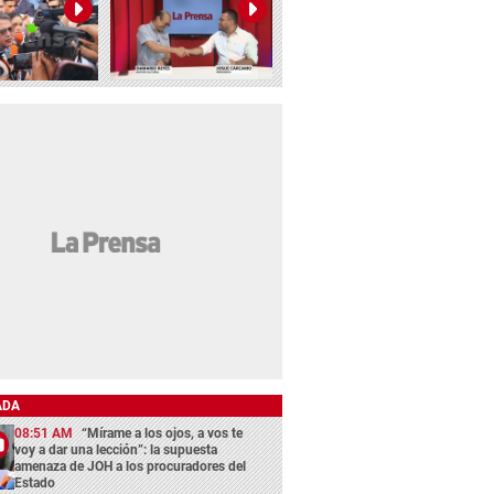
ADA
08:51 AM
“Mírame a los ojos, a vos te
voy a dar una lección”: la supuesta
amenaza de JOH a los procuradores del
Estado