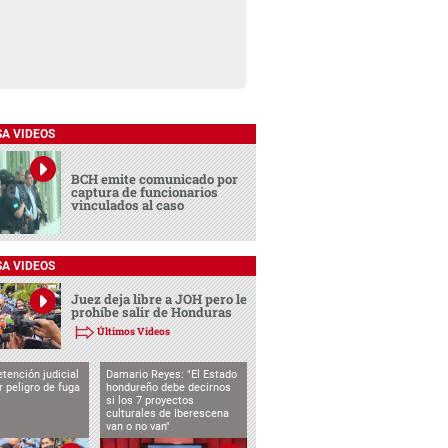
SA VIDEOS
BCH emite comunicado por
captura de funcionarios
vinculados al caso
SA VIDEOS
Juez deja libre a JOH pero le
prohíbe salir de Honduras
Últimos Videos
tención judicial
Damario Reyes: "El Estado
 peligro de fuga
hondureño debe decirnos
si los 7 proyectos
culturales de Iberescena
van o no van"