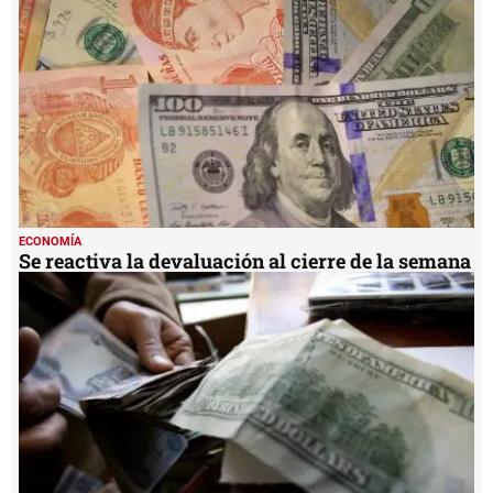
54
seconds
ECONOMÍA
Se reactiva la devaluación al cierre de la semana