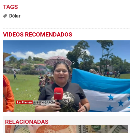
Dólar
VIDEOS RECOMENDADOS
0
seconds
of
9
minutes,