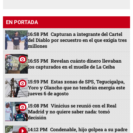
EN PORTADA
16:58 PM
Capturan a integrante del Cartel
del Diablo por secuestro en el que exigía tres
millones
16:55 PM
Revelan cuánto dinero llevaban
los capturados en el muelle de La Ceiba
15:59 PM
Estas zonas de SPS, Tegucigalpa,
Yoro y Olancho que no tendrán energía este
jueves 6 de agosto
15:08 PM
Vinicius se reunió con el Real
Madrid y no quiere saber nada: tomó
decisión
14:12 PM
Condenable, hijo golpea a su padre