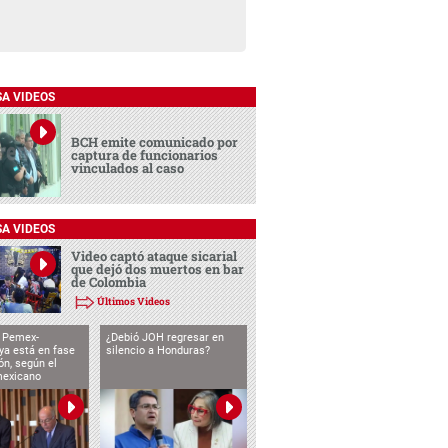
SA VIDEOS
BCH emite comunicado por
captura de funcionarios
vinculados al caso
SA VIDEOS
Video captó ataque sicarial
que dejó dos muertos en bar
de Colombia
Últimos Videos
o Pemex-
¿Debió JOH regresar en
ya está en fase
silencio a Honduras?
ón, según el
mexicano