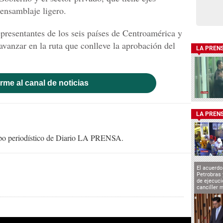
 ensamblaje ligero.
epresentantes de los seis países de Centroamérica y
avanzar en la ruta que conlleve la aprobación del
LA PREN
rme al canal de noticias
LA PREN
uipo periodístico de Diario LA PRENSA.
El acuerd
Petrobras 
de ejecuci
canciller 