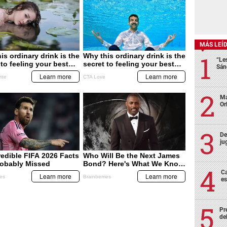
MÁS LEÍ
“Le
Sán
Ma
Or
De
ju
Ca
es
Pr
de