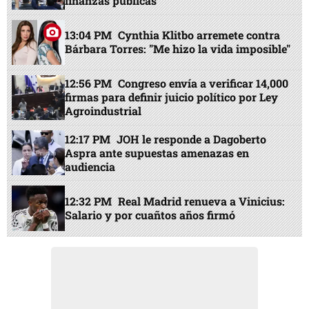
finanzas públicas
13:04 PM
Cynthia Klitbo arremete contra
Bárbara Torres: "Me hizo la vida imposible"
12:56 PM
Congreso envía a verificar 14,000
firmas para definir juicio político por Ley
Agroindustrial
12:17 PM
JOH le responde a Dagoberto
Aspra ante supuestas amenazas en
audiencia
12:32 PM
Real Madrid renueva a Vinicius:
Salario y por cuañtos años firmó