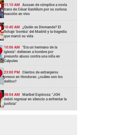
11:10 AM
Acusan de cómplice a novia
trans de César Gastélum por su curiosa
reacción en vivo
10:40 AM
¿Quién es Diomande? El
fichaje ‘bomba’ del Madrid y la tragedia
que marcó su vida
10:06 AM
"Era un hermano de la
iglesia": detienen a hombre por
presunto abuso contra una niña en
Calpules
23:00 PM
Cientos de extranjeros
presos en Honduras: ¿cuáles son los
delitos?
08:04 AM
Maribel Espinoza: "JOH
debió regresar en silencio a enfrentar la
justicia"