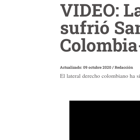
VIDEO: La
sufrió Sa
Colombia
Actualizado: 09 octubre 2020
/
Redacción
El lateral derecho colombiano ha sid
0
seconds
of
56
seconds
Volume
90%