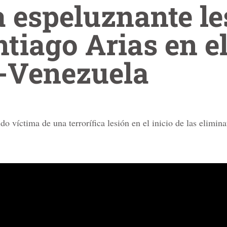
 espeluznante le
ntiago Arias en e
-Venezuela
o víctima de una terrorífica lesión en el inicio de las elimina