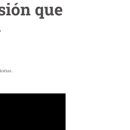
sión que
l
torias.