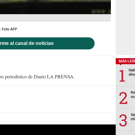
s. Foto AFP
rme al canal de noticias
MÁS LEÍ
Hal
afu
uipo periodístico de Diario LA PRENSA.
Re
su
Se
mi