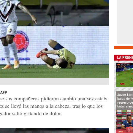
LA PREN
o AFP
Javier Lóp
ue sus compañeros pidieron cambio una vez estaba
bajas de 
regreso de
z se llevó las manos a la cabeza, tras lo que los
batalla an
gador salió gritando de dolor.