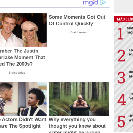
Some Moments Got Out
MÁS LEÍ
Of Control Quickly
Mat
neg
Brainberries
mber The Justin
Fa
en
erlake Moment That
ed The 2000s?
Im
Brainberries
as
Re
ve
UP
 Actors Didn't Want
Why everything you
Wi
are The Spotlight
thought you knew about
water might be wrong