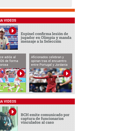
SA VIDEOS
Espinel confirma lesión de
jugador en Olimpia y manda
mensaje a la Selección
ce adiós al
Aficionados celebran y
026 de forma
opinan tras el encuentro
lorosa
entre Portugal y Jordania
SA VIDEOS
BCH emite comunicado por
captura de funcionarios
vinculados al caso