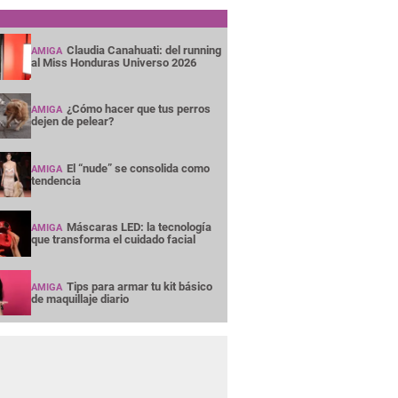
Claudia Canahuati: del running
AMIGA
al Miss Honduras Universo 2026
¿Cómo hacer que tus perros
AMIGA
dejen de pelear?
El “nude” se consolida como
AMIGA
tendencia
Máscaras LED: la tecnología
AMIGA
que transforma el cuidado facial
Tips para armar tu kit básico
AMIGA
de maquillaje diario