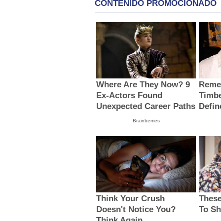
CONTENIDO PROMOCIONADO
Where Are They Now? 9
Reme
Ex-Actors Found
Timb
Unexpected Career Paths
Defin
Brainberries
Think Your Crush
These
Doesn't Notice You?
To Sh
Think Again