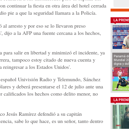
n continuar la fiesta en otra área del hotel cerrada
io pie a que la seguridad llamara a la Policía.
LA PREN
ó al arresto y por eso se lo llevaron preso
', dijo a la AFP una fuente cercana a los hechos,
 para salir en libertad y minimizó el incidente, ya
Panamá di
rrera, tampoco estoy citado de nueva cuenta y
Mundial 2
digna y do
reingresar a los Estados Unidos'.
 español Univisión Radio y Telemundo, Sánchez
lares y deberá presentarse el 12 de julio ante una
er calificados los hechos como delito menor, no
LA PREN
ico Jesús Ramírez defendió a su capitán
ncia, sabe lo que hace, es un señor, tanto dentro