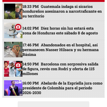
18:33 PM
Guatemala indaga si sicarios
hondureños asesinaron a narcotraficante en
su territorio
14:02 PM
Diez horas sin luz estará esta
zona de Honduras este sábado 8 de agosto
17:46 PM
Abandonados en el hospital, así
permanecen Nasser Hilsaca y su hermana
Básima
14:50 PM
Barcelona con sorpresiva salida
de figura, revés con Rodri y oferta de 115
millones
16:00 PM
Abelardo de la Espriella jura como
presidente de Colombia para el periodo
2026-2030