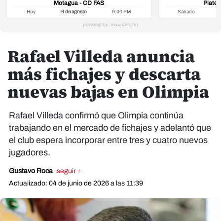
Motagua - CD FAS
Platen
Hoy
6 de agosto
9:00 PM
Sábado
8
Rafael Villeda anuncia
más fichajes y descarta
nuevas bajas en Olimpia
Rafael Villeda confirmó que Olimpia continúa
trabajando en el mercado de fichajes y adelantó que
el club espera incorporar entre tres y cuatro nuevos
jugadores.
Gustavo Roca
seguir +
Actualizado: 04 de junio de 2026 a las 11:39