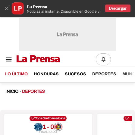
La Prensa
×
Descargar
Noticias al instante. Disponible en Google y IOS
LO ÚLTIMO
HONDURAS
SUCESOS
DEPORTES
MUN
INICIO
·
DEPORTES
Copa Centroamericana
1 - 0
FINALIZADO