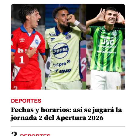
11
minutes,
15
seconds
1
DEPORTES
Fechas y horarios: así se jugará la
jornada 2 del Apertura 2026
2