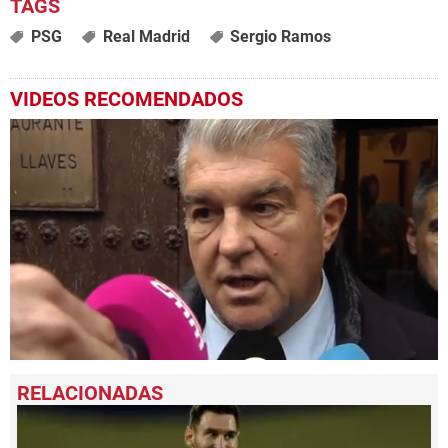
PSG
Real Madrid
Sergio Ramos
VIDEOS RECOMENDADOS
0
seconds
of
1
minute,
40