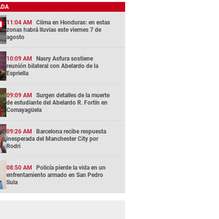
ADA
11:04 AM
Clima en Honduras: en estas
zonas habrá lluvias este viernes 7 de
agosto
10:09 AM
Nasry Asfura sostiene
reunión bilateral con Abelardo de la
Espriella
09:09 AM
Surgen detalles de la muerte
de estudiante del Abelardo R. Fortín en
Comayagüela
09:26 AM
Barcelona recibe respuesta
inesperada del Manchester City por
Rodri
08:50 AM
Policía pierde la vida en un
enfrentamiento armado en San Pedro
Sula