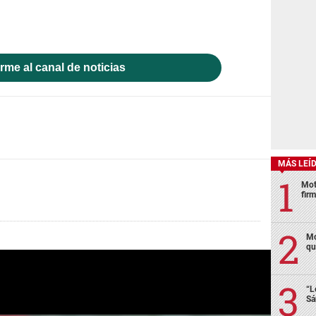
rme al canal de noticias
MÁS LEÍ
Mot
fir
Mo
qu
“L
Sá