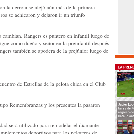
con la derrota se alejó aún más de la primera
ros se achicaron y dejaron ir un triunfo
no cambian. Rangers es puntero en infantil luego de
igue como dueño y señor en la preinfantil después
ngers también se apodera de la prejúnior luego de
LA PREN
uentro de Estrellas de la pelota chica en el Club
rupo Remembranzas y los presentes la pasaron
Javier Lóp
bajas de 
regreso de
batalla an
idad será utilizado para remodelar el diamante
implementos deportivos para los peloteros de