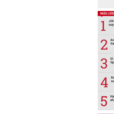
MÁS LEÍ
JOH
sup
Ac
Ga
El
ti
Re
su
Ha
af