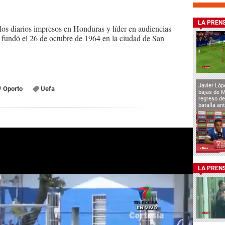
LA PREN
s diarios impresos en Honduras y líder en audiencias
Se fundó el 26 de octubre de 1964 en la ciudad de San
Javier Lóp
Oporto
Uefa
bajas de 
regreso de
batalla an
LA PREN