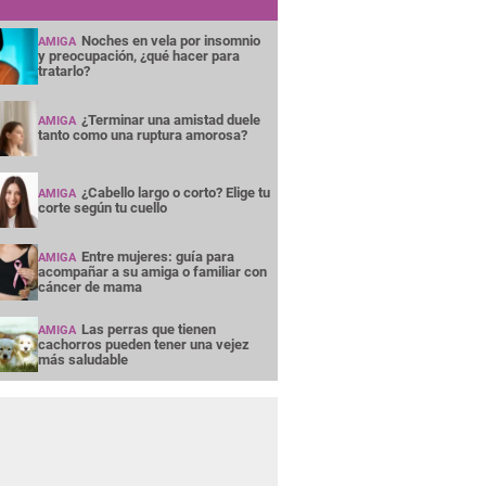
Noches en vela por insomnio
AMIGA
y preocupación, ¿qué hacer para
tratarlo?
¿Terminar una amistad duele
AMIGA
tanto como una ruptura amorosa?
¿Cabello largo o corto? Elige tu
AMIGA
corte según tu cuello
Entre mujeres: guía para
AMIGA
acompañar a su amiga o familiar con
cáncer de mama
Las perras que tienen
AMIGA
cachorros pueden tener una vejez
más saludable