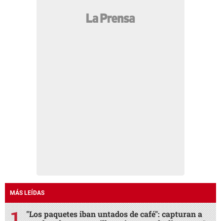
MÁS LEÍDAS
"Los paquetes iban untados de café": capturan a