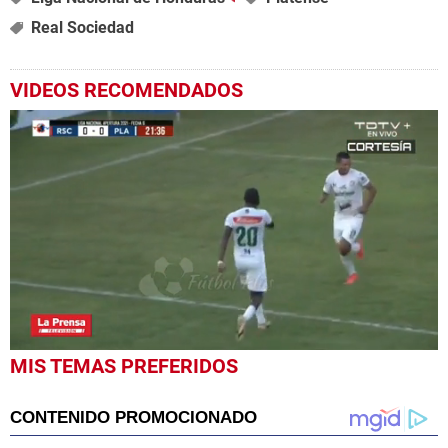
Real Sociedad
VIDEOS RECOMENDADOS
0
MIS TEMAS PREFERIDOS
seconds
of
1
minute,
19