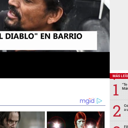
MÁS LEÍ
“Te 
Már
Co
a 
Fi