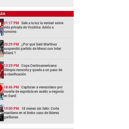
ADA
21:17 PM
Sale a la luz la verdad sobre
vida privada de Vozinha: Adiós a
rumores
20:29 PM
¿Por qué Said Martínez
suspendió partido de Messi con Inter
Miami ?
13:29 PM
Copa Centroamericana:
Olimpia remonta y queda a un paso de
la clasificación
18:46 PM
Capturan a venezolano por
muerte de expolicía en asalto a negocio
en Danlí
19:00 PM
18 meses sin fallo: Corte
mantiene en el limbo caso de líderes
garífunas