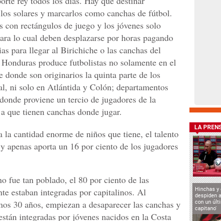
orte rey todos los días. Hay que destinar
 los solares y marcarlos como canchas de fútbol.
 con rectángulos de juego y los jóvenes solo
ara lo cual deben desplazarse por horas pagando
as para llegar al Birichiche o las canchas del
, Honduras produce futbolistas no solamente en el
 donde son originarios la quinta parte de los
al, ni solo en Atlántida y Colón; departamentos
donde proviene un tercio de jugadores de la
 a que tienen canchas donde jugar.
LA PREN
 la cantidad enorme de niños que tiene, el talento
 y apenas aporta un 16 por ciento de los jugadores
o fue tan poblado, el 80 por ciento de las
Hinchas y
te estaban integradas por capitalinos. Al
despiden a
timos 30 años, empiezan a desaparecer las canchas y
con un últ
capitano'
 están integradas por jóvenes nacidos en la Costa