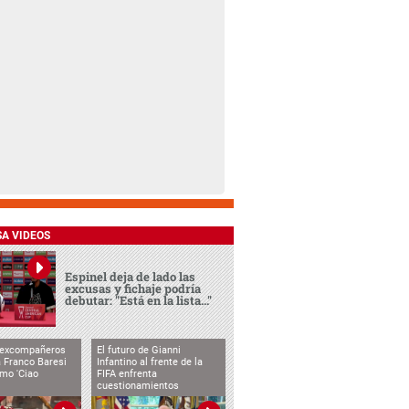
SA VIDEOS
Espinel deja de lado las
excusas y fichaje podría
debutar: "Está en la lista..."
 excompañeros
El futuro de Gianni
 Franco Baresi
Infantino al frente de la
imo 'Ciao
FIFA enfrenta
cuestionamientos