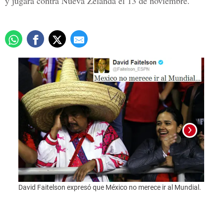
y jugará contra Nueva Zelanda el 13 de noviembre.
David Faitelson expresó que México no merece ir al Mundial.
La Se
Twitte
consu