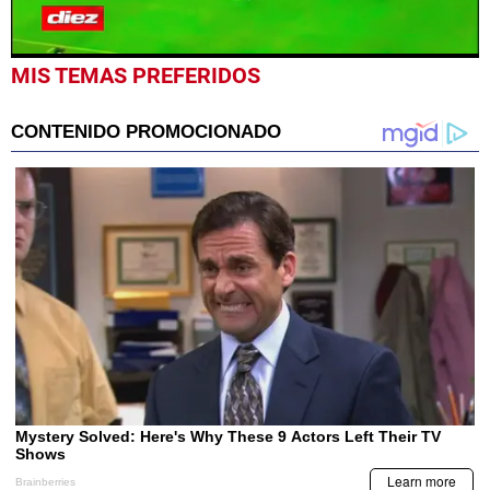
0
MIS TEMAS PREFERIDOS
seconds
of
41
seconds