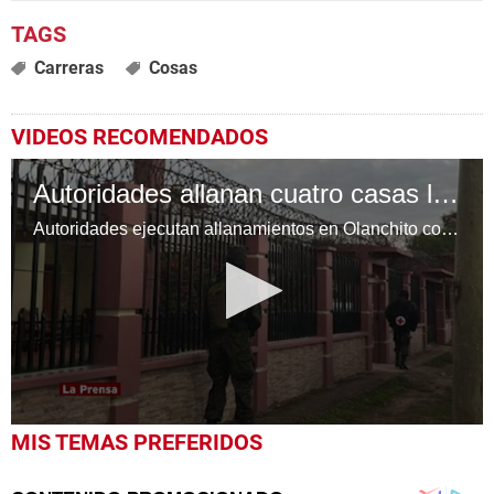
Carreras
Cosas
VIDEOS RECOMENDADOS
Autoridades allanan cuatro casas ligadas a “Los Copanecos” en Olanchito
Autoridades ejecutan allanamientos en Olanchito contra una estructura criminal ligada al narcotráfico en el corredor atlántico.
0
MIS TEMAS PREFERIDOS
seconds
of
1