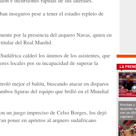
alón e incursiones rápidas de sus laterales.
aban inseguros pese a tener el estadio repleto de
mente por la presencia del arquero Navas, quien en
 titular del Real Mardid.
Sudáfrica caldeó los ánimos de los asistentes, que
res locales por su incapacidad de superar la
LA PREN
troló mejor el balón, buscando atacar en disparos
mbos figuras del equipo que brilló en el Mundial
Hinchas y
despiden a
on un juego impreciso de Celso Borges, los dejó
con un últ
capitano'
ran poner en aprietos al arquero sudafricano