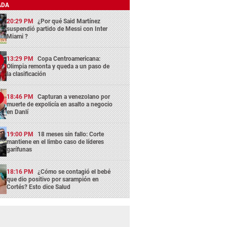
ADA
20:29 PM
¿Por qué Said Martínez
suspendió partido de Messi con Inter
Miami ?
13:29 PM
Copa Centroamericana:
Olimpia remonta y queda a un paso de
la clasificación
18:46 PM
Capturan a venezolano por
muerte de expolicía en asalto a negocio
en Danlí
19:00 PM
18 meses sin fallo: Corte
mantiene en el limbo caso de líderes
garífunas
18:16 PM
¿Cómo se contagió el bebé
que dio positivo por sarampión en
Cortés? Esto dice Salud