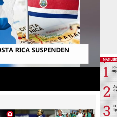
MÁS LEÍ
JOH
sup
Ac
Ga
El
ti