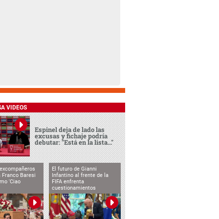
SA VIDEOS
Espinel deja de lado las
excusas y fichaje podría
debutar: "Está en la lista..."
 excompañeros
El futuro de Gianni
 Franco Baresi
Infantino al frente de la
imo 'Ciao
FIFA enfrenta
cuestionamientos