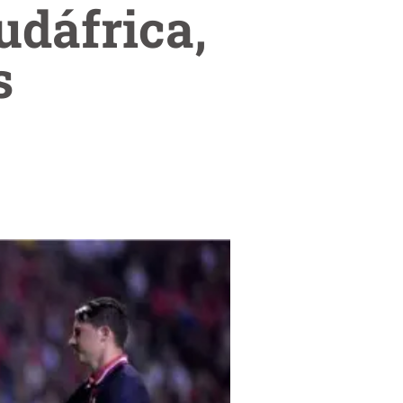
udáfrica,
s