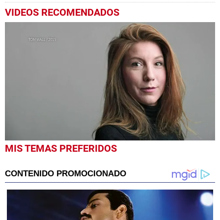
VIDEOS RECOMENDADOS
0
MIS TEMAS PREFERIDOS
seconds
of
1
minute,
34
seconds