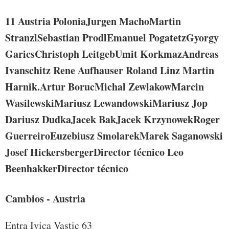
11
Austria
Polonia
Jurgen MachoMartin
StranzlSebastian ProdlEmanuel PogatetzGyorgy
GaricsChristoph LeitgebUmit KorkmazAndreas
Ivanschitz Rene Aufhauser Roland Linz Martin
Harnik.Artur BorucMichal ZewlakowMarcin
WasilewskiMariusz LewandowskiMariusz Jop
Dariusz DudkaJacek BakJacek KrzynowekRoger
GuerreiroEuzebiusz SmolarekMarek Saganowski
Josef Hickersberger
Director técnico
Leo
Beenhakker
Director técnico
Cambios - Austria
Entra Ivica Vastic 63