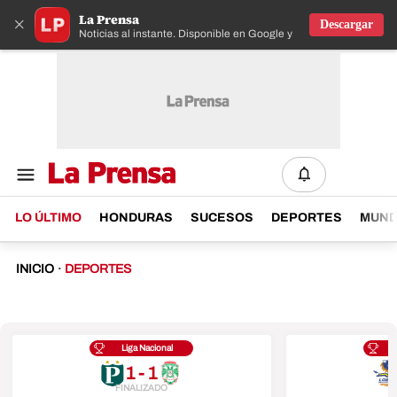
La Prensa
×
Descargar
Noticias al instante. Disponible en Google y IOS
LO ÚLTIMO
HONDURAS
SUCESOS
DEPORTES
MUN
INICIO
·
DEPORTES
Liga Nacional
1 - 1
FINALIZADO
F