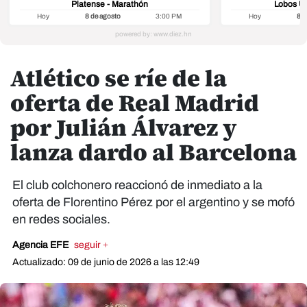
Platense - Marathón
Lobos U
Hoy
8 de agosto
3:00 PM
Hoy
8 d
Atlético se ríe de la
oferta de Real Madrid
por Julián Álvarez y
lanza dardo al Barcelona
El club colchonero reaccionó de inmediato a la
oferta de Florentino Pérez por el argentino y se mofó
en redes sociales.
Agencia EFE
seguir +
Actualizado: 09 de junio de 2026 a las 12:49