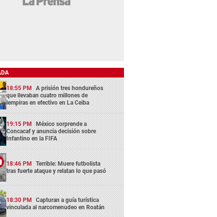
ADA
18:55 PM
A prisión tres hondureños
que llevaban cuatro millones de
lempiras en efectivo en La Ceiba
19:15 PM
México sorprende a
Concacaf y anuncia decisión sobre
Infantino en la FIFA
18:46 PM
Terrible: Muere futbolista
tras fuerte ataque y relatan lo que pasó
18:30 PM
Capturan a guía turística
vinculada al narcomenudeo en Roatán