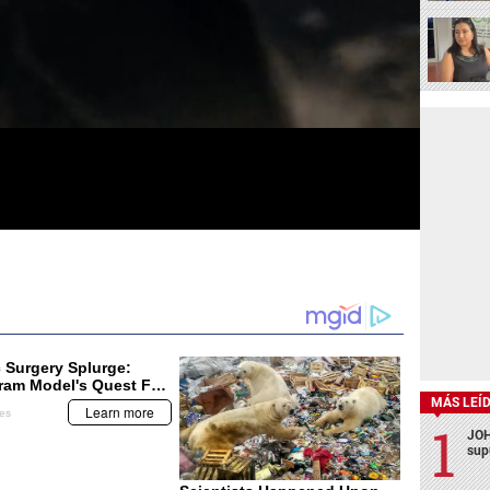
MÁS LEÍ
JOH
sup