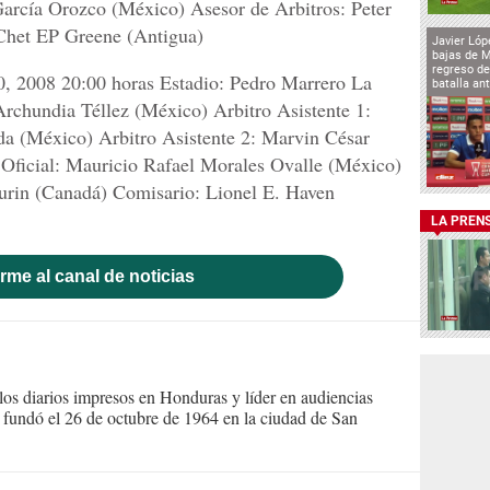
García Orozco (México) Asesor de Arbitros: Peter
Chet EP Greene (Antigua)
Javier Lóp
bajas de 
regreso de
, 2008 20:00 horas Estadio: Pedro Marrero La
batalla an
chundia Téllez (México) Arbitro Asistente 1:
a (México) Arbitro Asistente 2: Marvin César
 Oficial: Mauricio Rafael Morales Ovalle (México)
urin (Canadá) Comisario: Lionel E. Haven
LA PREN
rme al canal de noticias
s diarios impresos en Honduras y líder en audiencias
Se fundó el 26 de octubre de 1964 en la ciudad de San