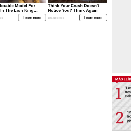
MÁS LEÍ
"Lo
tre
Cei
“M
le
pr