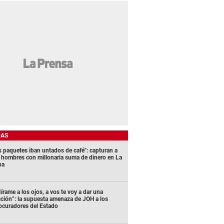
DAS
s paquetes iban untados de café": capturan a
s hombres con millonaria suma de dinero en La
ba
írame a los ojos, a vos te voy a dar una
cción”: la supuesta amenaza de JOH a los
ocuradores del Estado