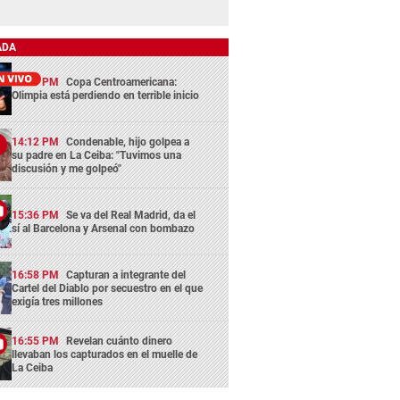
ADA
13:29 PM
Copa Centroamericana:
Olimpia está perdiendo en terrible inicio
14:12 PM
Condenable, hijo golpea a
su padre en La Ceiba: "Tuvimos una
discusión y me golpeó"
15:36 PM
Se va del Real Madrid, da el
sí al Barcelona y Arsenal con bombazo
16:58 PM
Capturan a integrante del
Cartel del Diablo por secuestro en el que
exigía tres millones
16:55 PM
Revelan cuánto dinero
llevaban los capturados en el muelle de
La Ceiba