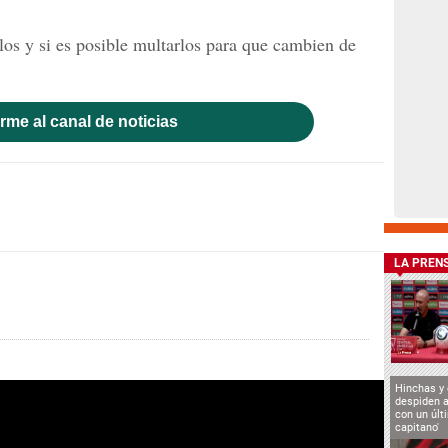
os y si es posible multarlos para que cambien de
rme al canal de noticias
LA PREN
Hinchas y
despiden a
con un últ
capitano'