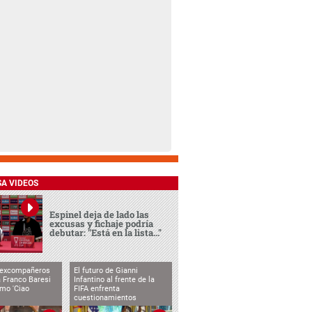
SA VIDEOS
Espinel deja de lado las
excusas y fichaje podría
debutar: "Está en la lista..."
 excompañeros
El futuro de Gianni
 Franco Baresi
Infantino al frente de la
imo 'Ciao
FIFA enfrenta
cuestionamientos