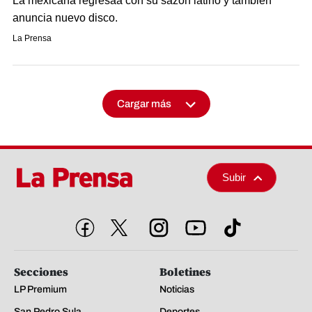
La mexicana regresaa con su sazón latino y también
anuncia nuevo disco.
La Prensa
Cargar más
Subir
Secciones
Boletines
LP Premium
Noticias
San Pedro Sula
Deportes