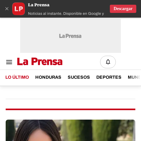
La Prensa
×
Descargar
Noticias al instante. Disponible en Google y IOS
LO ÚLTIMO
HONDURAS
SUCESOS
DEPORTES
MUN