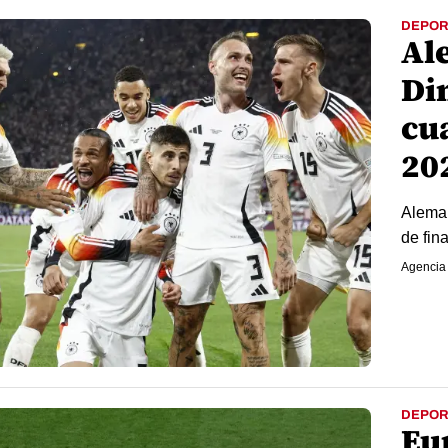
DEPOR
Al
Di
cua
20
Aleman
de fin
Agencia
DEPOR
Eu