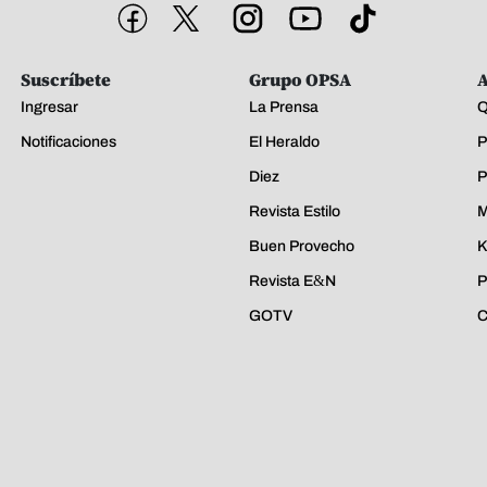
Suscríbete
Grupo OPSA
A
Ingresar
La Prensa
Q
Notificaciones
El Heraldo
P
Diez
P
Revista Estilo
M
Buen Provecho
K
Revista E&N
P
GOTV
C