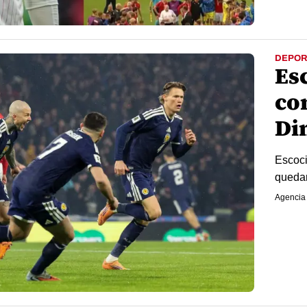
DEPOR
Esc
con
Di
Escoci
quedar
Agencia