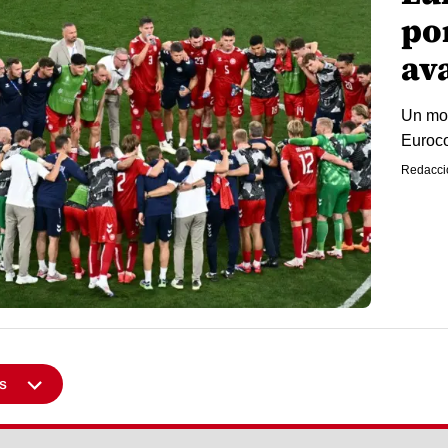
por
av
Un mom
Euroco
Redacci
s