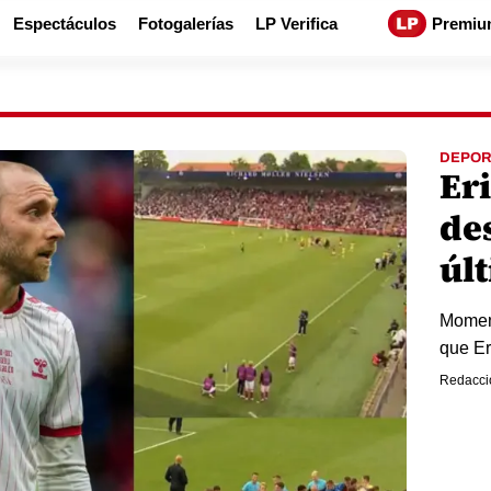
Espectáculos
Fotogalerías
LP Verifica
Premiu
DEPOR
Er
de
úl
Moment
que Er
Redacci