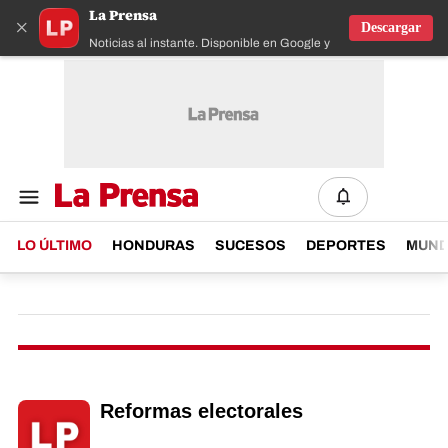
La Prensa
×
Descargar
Noticias al instante. Disponible en Google y IOS
LO ÚLTIMO
HONDURAS
SUCESOS
DEPORTES
MUN
Reformas electorales