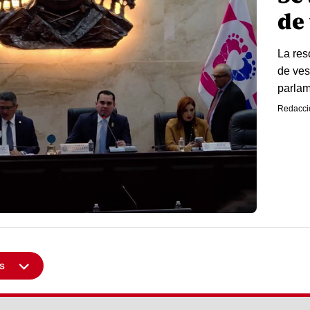
de
La res
de ves
parlam
Redacci
s