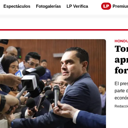
Espectáculos
Fotogalerías
LP Verifica
Premiu
HOND
To
ap
fo
El pre
parte 
económ
Redacci