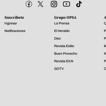
Suscríbete
Grupo OPSA
A
Ingresar
La Prensa
Q
Notificaciones
El Heraldo
P
Diez
P
Revista Estilo
M
Buen Provecho
K
Revista E&N
P
GOTV
C