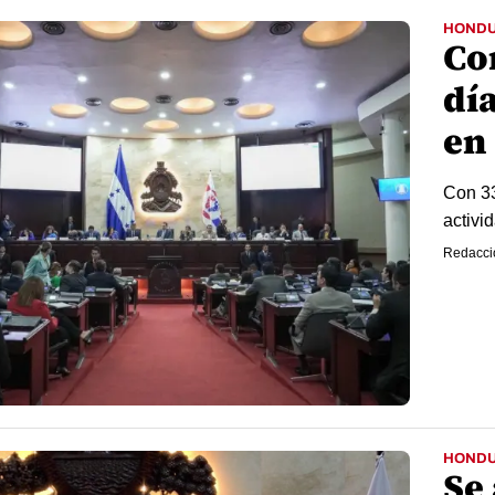
HOND
Co
día
en
Con 33
activi
Redacci
HOND
Se