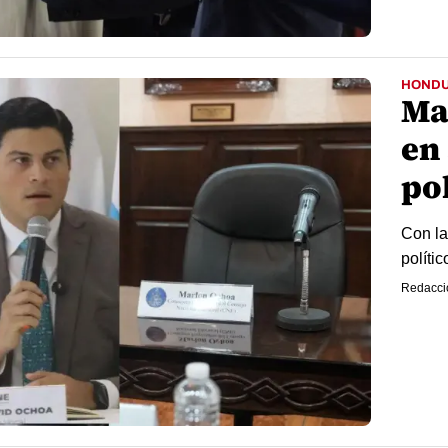
HOND
Ma
en 
pol
Con la
polític
Redacci