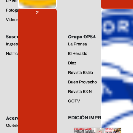
LP Verifica
Fotogalerías
2
Videos
Suscríbete
Grupo OPSA
Ingresar
La Prensa
Notificaciones
El Heraldo
Diez
Revista Estilo
Buen Provecho
Revista E&N
GOTV
Acerca de La Prensa
EDICIÓN IMPRESA
Quiénes somos