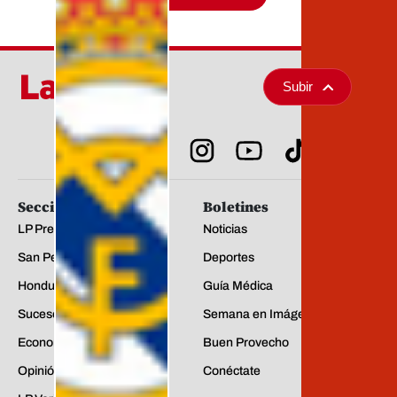
Subir
Secciones
Boletines
LP Premium
Noticias
San Pedro Sula
Deportes
Honduras
Guía Médica
Sucesos
Semana en Imágenes
Economía
Buen Provecho
Opinión
Conéctate