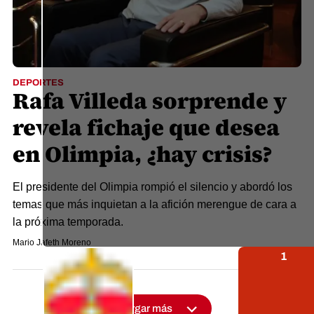
DEPORTES
Rafa Villeda sorprende y
revela fichaje que desea
en Olimpia, ¿hay crisis?
El presidente del Olimpia rompió el silencio y abordó los
temas que más inquietan a la afición merengue de cara a
la próxima temporada.
Mario Jafeth Moreno
1
VS
Cargar más