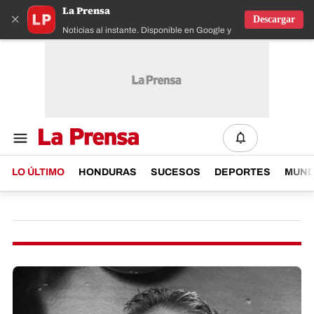
La Prensa
×
Descargar
Noticias al instante. Disponible en Google y IOS
LO ÚLTIMO
HONDURAS
SUCESOS
DEPORTES
MUN