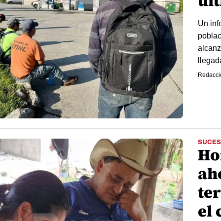
úl
Un info
poblac
alcanz
llegad
Redacci
SUCES
Ho
ah
te
el