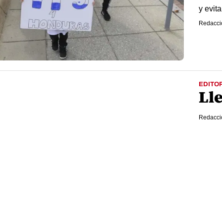
y evit
Redacci
EDITOR
Lle
Redacci