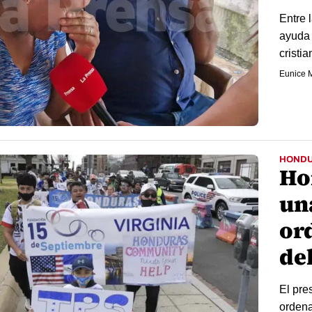
Entre 
ayuda 
cristi
Eunice M
HOND
Ho
un
or
de
El pre
ordena