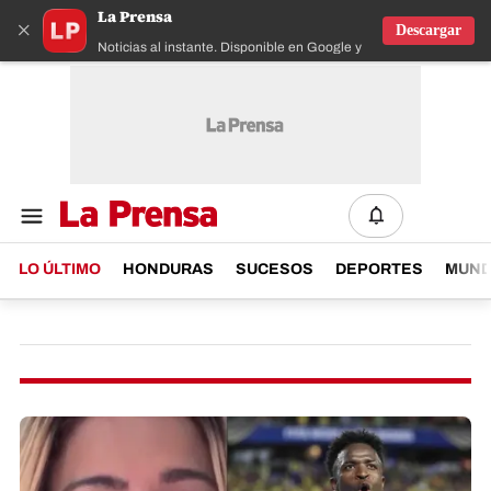
La Prensa
×
Descargar
Noticias al instante. Disponible en Google y IOS
LO ÚLTIMO
HONDURAS
SUCESOS
DEPORTES
MUN