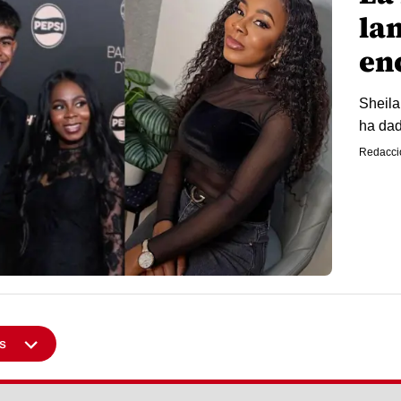
la
en
Sheila
ha dad
Redacci
s