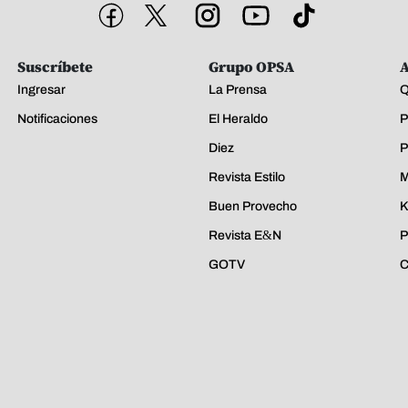
Suscríbete
Grupo OPSA
A
Ingresar
La Prensa
Q
Notificaciones
El Heraldo
P
Diez
P
Revista Estilo
M
Buen Provecho
K
Revista E&N
P
GOTV
C