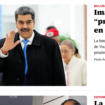
BULOS
Im
“p
en
La fot
de You
prisió
Paola Áv
DEPOR
La