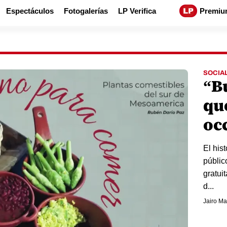
Espectáculos
Fotogalerías
LP Verifica
Premiu
SOCIA
“B
qu
oc
El his
públic
gratui
d...
Jairo Ma