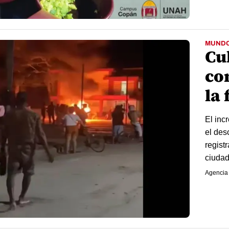
MUND
Cu
co
la 
El inc
el des
regist
ciudade
Agencia