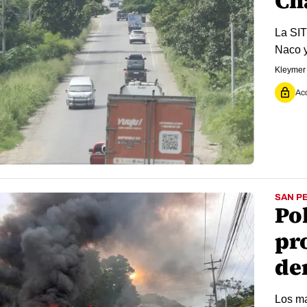
Ch
La SIT
Naco y
Kleymer
Acc
SAN P
Po
pr
de
Los ma