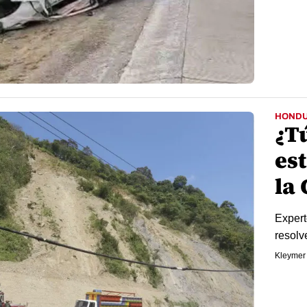
HOND
¿T
est
la
Expert
resolv
Kleymer