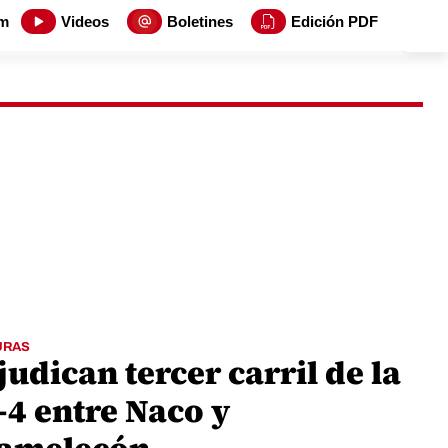
m
Videos
Boletines
Edición PDF
URAS
udican tercer carril de la
-4 entre Naco y