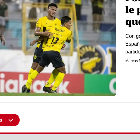
le 
qu
Con go
España
partid
Marcos 
s