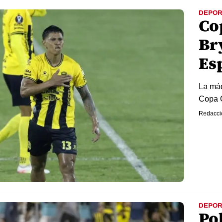
DEPOR
Co
Br
Es
La máq
Copa 
Redacci
DEPOR
Pol