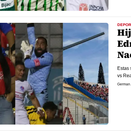
DEPOR
Hi
Edr
Na
Estas 
vs Rea
German 