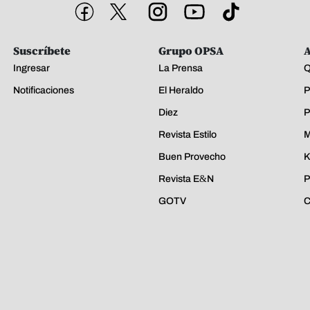
Suscríbete
Grupo OPSA
A
Ingresar
La Prensa
Q
Notificaciones
El Heraldo
P
Diez
P
Revista Estilo
M
Buen Provecho
K
Revista E&N
P
GOTV
C