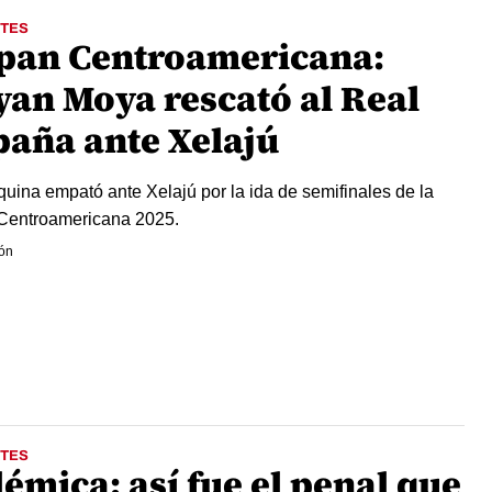
TES
pan Centroamericana:
yan Moya rescató al Real
paña ante Xelajú
uina empató ante Xelajú por la ida de semifinales de la
Centroamericana 2025.
ón
TES
émica: así fue el penal que