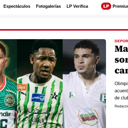
Espectáculos
Fotogalerías
LP Verifica
Premiu
DEPOR
Ma
so
ca
Olimpi
acuerd
de clu
Redacci