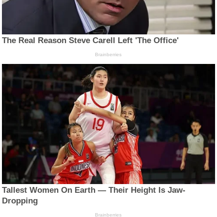
The Real Reason Steve Carell Left 'The Office'
Brainberries
Tallest Women On Earth — Their Height Is Jaw-
Dropping
Brainberries