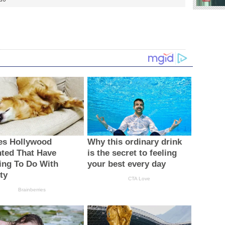
es Hollywood
Why this ordinary drink
nted That Have
is the secret to feeling
ing To Do With
your best every day
ty
CTA Love
Brainberries