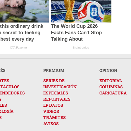
this ordinary drink
The World Cup 2026
e secret to feeling
Facts Fans Can't Stop
 best every day
Talking About
CTA Favorite
Brainberries
RÉS
PREMIUM
OPINION
RTES
SERIES DE
EDITORIAL
CTACULOS
INVESTIGACIÓN
COLUMNAS
ENDEDORES
ESPECIALES
CARICATURA
A
REPORTAJES
LES
LP DATOS
OLOGÍA
VIDEOS
S
TRÁMITES
AVISOS