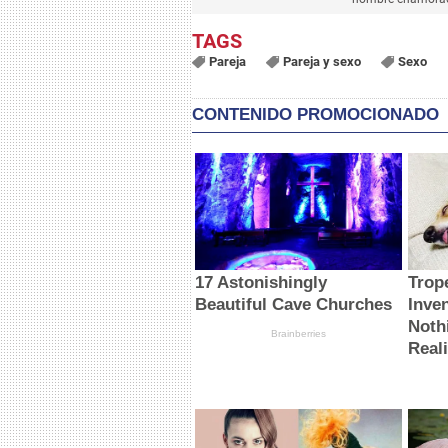
Pareja
Pareja y sexo
Sexo
CONTENIDO PROMOCIONADO
17 Astonishingly
Trop
Beautiful Cave Churches
Inve
Noth
Brainberries
Reali