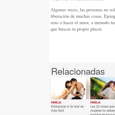
Algunas veces, las personas no so
liberación de muchas cosas. Ejempl
sexo o hacer el amor, a menudo te
que buscas tu propio placer.
PAREJA
PAREJA
Embarazar a 'la otra' es
Las 20 cosas que 
más fácil
mujeres no saben
hombre enamora