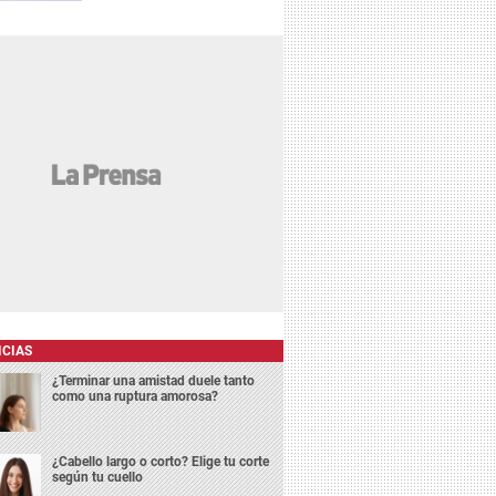
ICIAS
¿Terminar una amistad duele tanto
como una ruptura amorosa?
¿Cabello largo o corto? Elige tu corte
según tu cuello