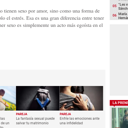
“Les v
Sánch
lo tienen sexo por amor, sino como una forma de
María 
o el estrés. Esa es una gran diferencia entre tener
Hernán
ner sexo es simplemente un acto más egoísta en el
LA PREN
PAREJA
PAREJA
las
La fantasía sexual puede
Enfríe las emociones ante
 de un
salvar tu matrimonio
una infidelidad
do