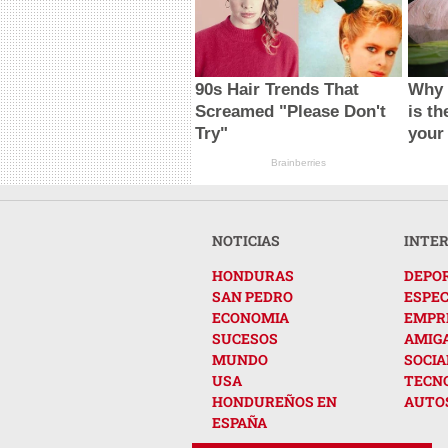
90s Hair Trends That
Why 
Screamed "Please Don't
is th
Try"
your
Brainberries
NOTICIAS
INTE
HONDURAS
DEPO
SAN PEDRO
ESPE
ECONOMIA
EMPR
SUCESOS
AMIG
MUNDO
SOCIA
USA
TECN
HONDUREÑOS EN
AUTO
ESPAÑA