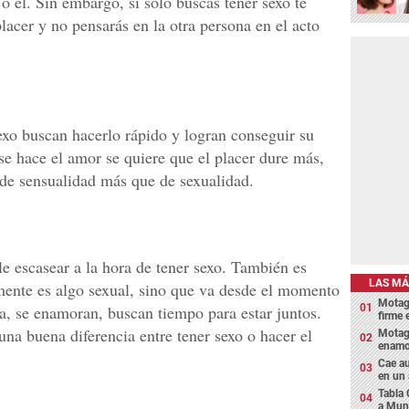
o él. Sin embargo, si solo buscas tener sexo te
lacer y no pensarás en la otra persona en el acto
xo buscan hacerlo rápido y logran conseguir su
se hace el amor se quiere que el placer dure más,
 de sensualidad más que de sexualidad.
e escasear a la hora de tener sexo. También es
LAS MÁ
amente es algo sexual, sino que va desde el momento
Motagu
a, se enamoran, buscan tiempo para estar juntos.
firme
una buena diferencia entre tener sexo o hacer el
Motagu
enamor
Cae au
en un
Tabla 
a Muni