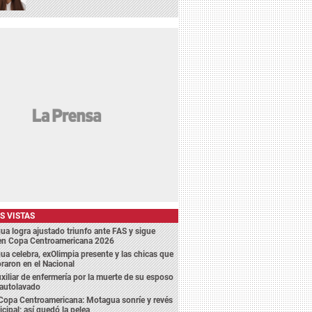
S VISTAS
a logra ajustado triunfo ante FAS y sigue
 en Copa Centroamericana 2026
a celebra, exOlimpia presente y las chicas que
aron en el Nacional
xiliar de enfermería por la muerte de su esposo
 autolavado
Copa Centroamericana: Motagua sonríe y revés
cipal; así quedó la pelea