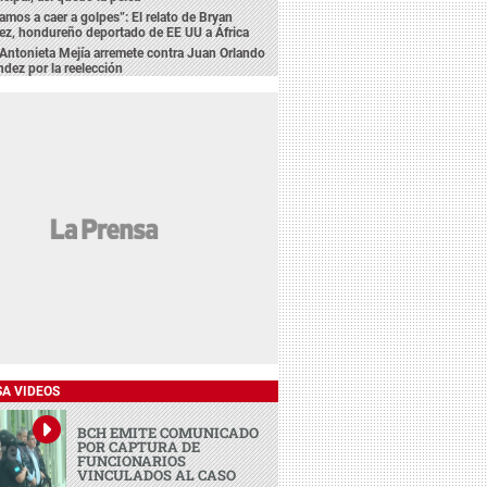
amos a caer a golpes”: El relato de Bryan
ez, hondureño deportado de EE UU a África
Antonieta Mejía arremete contra Juan Orlando
dez por la reelección
SA VIDEOS
BCH EMITE COMUNICADO
POR CAPTURA DE
FUNCIONARIOS
VINCULADOS AL CASO