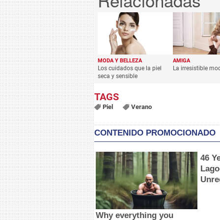
MODA Y BELLEZA
AMIGA
Los cuidados que la piel
La irresistible mo
seca y sensible
Piel
Verano
CONTENIDO PROMOCIONADO
46 Y
Lago
Unre
Why everything you