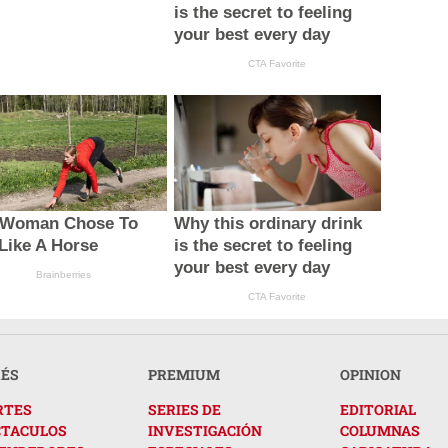
is the secret to feeling
your best every day
CTA Favorite
 Woman Chose To
Why this ordinary drink
 Like A Horse
is the secret to feeling
your best every day
Brainberries
CTA Favorite
RÉS
PREMIUM
OPINION
RTES
SERIES DE
EDITORIAL
CTACULOS
INVESTIGACIÓN
COLUMNAS