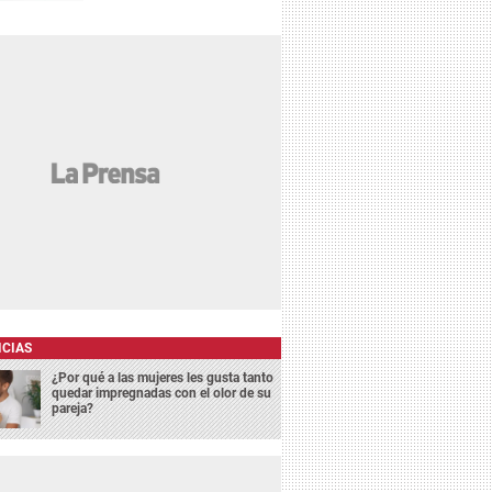
ICIAS
¿Por qué a las mujeres les gusta tanto
quedar impregnadas con el olor de su
pareja?