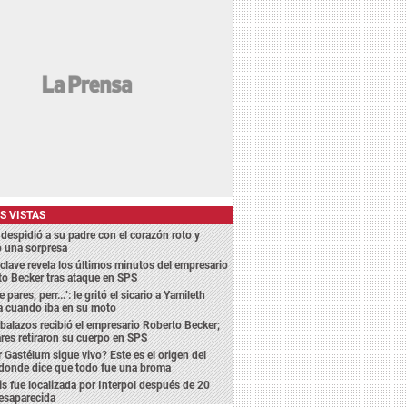
S VISTAS
despidió a su padre con el corazón roto y
ó una sorpresa
clave revela los últimos minutos del empresario
o Becker tras ataque en SPS
 pares, perr...”: le gritó el sicario a Yamileth
a cuando iba en su moto
balazos recibió el empresario Roberto Becker;
ares retiraron su cuerpo en SPS
 Gastélum sigue vivo? Este es el origen del
 donde dice que todo fue una broma
s fue localizada por Interpol después de 20
esaparecida