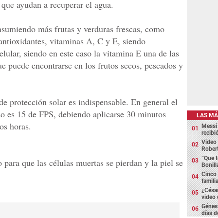
que ayudan a recuperar el agua.
sumiendo más frutas y verduras frescas, como
ntioxidantes, vitaminas A, C y E, siendo
elular, siendo en este caso la vitamina E una de las
ue puede encontrarse en los frutos secos, pescados y
de protección solar es indispensable. En general el
 es 15 de FPS, debiendo aplicarse 30 minutos
LAS MÁ
os horas.
Messi 
recibi
Video 
Robert
“Que te
 para que las células muertas se pierdan y la piel se
Bonill
Cinco 
famili
¿César
video
Génesi
días d