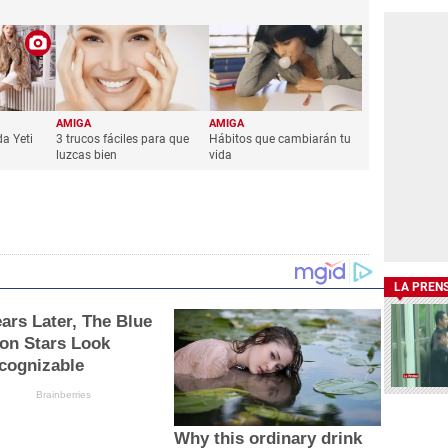
AMIGA
AMIGA
da Yeti
3 trucos fáciles para que
Hábitos que cambiarán tu
luzcas bien
vida
LA PREN
ears Later, The Blue
on Stars Look
cognizable
Brainberries
Why this ordinary drink