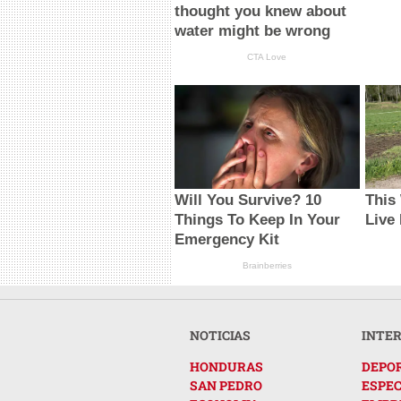
thought you knew about
water might be wrong
CTA Love
Will You Survive? 10
This
Things To Keep In Your
Live
Emergency Kit
Brainberries
NOTICIAS
INTE
HONDURAS
DEPO
SAN PEDRO
ESPE