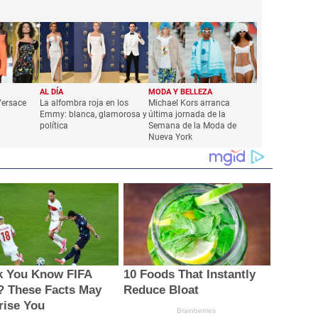
AL DÍA
MODA Y BELLEZA
Versace
La alfombra roja en los
Michael Kors arranca
Emmy: blanca, glamorosa y
última jornada de la
política
Semana de la Moda de
Nueva York
k You Know FIFA
10 Foods That Instantly
? These Facts May
Reduce Bloat
rise You
Brainberries