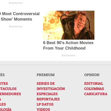
Brainberries
9 Most Controversial
e Show' Moments
Brainberries
6 Best 90’s Action Movies
From Your Childhood
Brainberries
RÉS
PREMIUM
OPINION
RTES
SERIES DE
EDITORIAL
CTACULOS
INVESTIGACIÓN
COLUMNAS
ENDEDORES
ESPECIALES
CARICATURA
A
REPORTAJES
LES
LP DATOS
OLOGÍA
VIDEOS