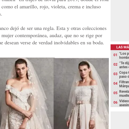
es como el amarillo, rojo, violeta, crema e incluso
s.
nco dejó de ser una regla. Esta y otras colecciones
a mujer contemporánea, audaz, que no se rige por
e desean verse de verdad inolvidables en su boda.
LAS MÁ
"Los p
hombre
“Te di
antes 
Copa 
paso d
Filtra
Márque
Revela
muelle
Videos
asesin