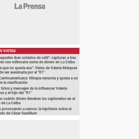
S VISTAS
aquetes iban untados de café": capturan a tres
s con millonaria suma de dinero en La Ceiba
je que no quería eso”: Video de Valeria Márquez
de ser asesinada por el "R1"
Centroamericana: Olimpia remonta y queda a un
e la clasificación
n fotos y mensajes de la influencer Valeria
z y el hijo del “R1”
n cuánto dinero llevaban los capturados en el
 de La Ceiba
 provocando a narcos: la hipótesis sobre el
ato de César Gastélum