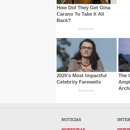
How Did They Get Gina
Carano To Take It All
Back?
Brainberries
2025’s Most Impactful
The 
Celebrity Farewells
Amph
Arch
Brainberries
NOTICIAS
INTE
HONDURAS
DEPO