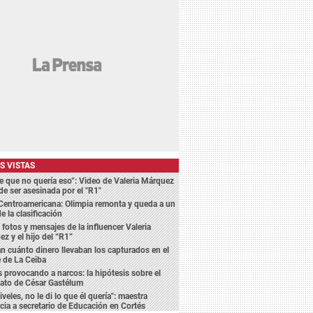
S VISTAS
je que no quería eso”: Video de Valeria Márquez
de ser asesinada por el "R1"
Centroamericana: Olimpia remonta y queda a un
e la clasificación
n fotos y mensajes de la influencer Valeria
z y el hijo del “R1”
n cuánto dinero llevaban los capturados en el
 de La Ceiba
 provocando a narcos: la hipótesis sobre el
ato de César Gastélum
iveles, no le di lo que él quería": maestra
ia a secretario de Educación en Cortés