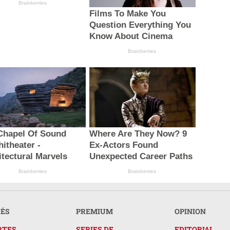
Brainberries
Films To Make You
Question Everything You
Know About Cinema
Brainberries
Chapel Of Sound
Where Are They Now? 9
itheater -
Ex-Actors Found
itectural Marvels
Unexpected Career Paths
Brainberries
Brainberries
RÉS
PREMIUM
OPINION
RTES
SERIES DE
EDITORIAL