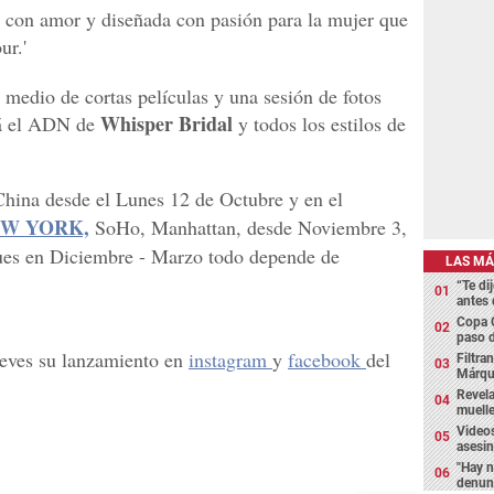
 con amor y diseñada con pasión para la mujer que
ur.'
r medio de cortas películas y una sesión de fotos
Whisper Bridal
rá el ADN de
y todos los estilos de
 China desde el Lunes 12 de Octubre y en el
EW YORK,
SoHo, Manhattan, desde Noviembre 3,
ques en Diciembre - Marzo todo depende de
LAS MÁ
“Te di
antes 
Copa 
paso d
jueves su lanzamiento en
instagram
y
facebook
del
Filtra
Márque
Revela
muelle
Videos
asesin
"Hay n
denunc