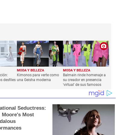
MODA Y BELLEZA
MODA Y BELLEZA
ción:
Kimonos para verte como
Balmain rinde homenaje a
s desfiles
una Geisha moderna
su creador en presencia
'virtual' de sus famosos
ational Seductress:
 Moore's Most
dalous
ormances