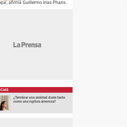
pa', afirma Guillermo Irías Pharis.
ICIAS
¿Terminar una amistad duele tanto
como una ruptura amorosa?