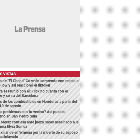
S VISTAS
a de "El Chapo" Guzmán sorprende con regalo a
Flow y así reaccionó el tiktoker
a se reunió con él: Flick no cuenta con el
r y se irá del Barcelona
s de los combustibles en Honduras a partir del
10 de agosto
s problemas con tu vecino? Así puedes
erlo en San Pedro Sula
 Meraz confiesa ante jueza haber asesinado a la
mera Elvia Gómez
xiliar de enfermería por la muerte de su esposo
 autolavado