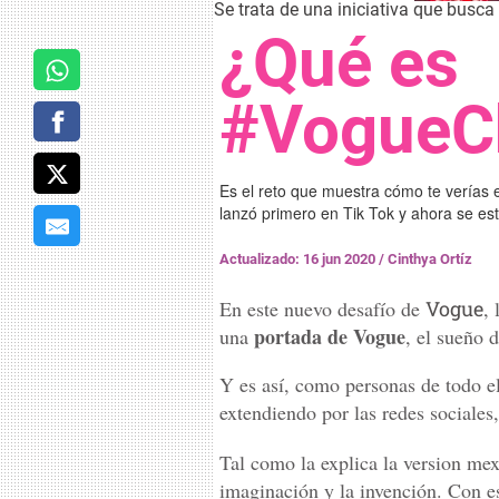
Se trata de una iniciativa que busca
¿Qué es
#VogueC
Es el reto que muestra cómo te verías 
lanzó primero en Tik Tok y ahora se est
Actualizado: 16 jun 2020
/
Cinthya Ortíz
En este nuevo desafío de
Vogue
,
portada de Vogue
una
, el sueño 
Y es así, como personas de todo e
extendiendo por las redes sociales
Tal como la explica la version me
imaginación y la invención. Con 