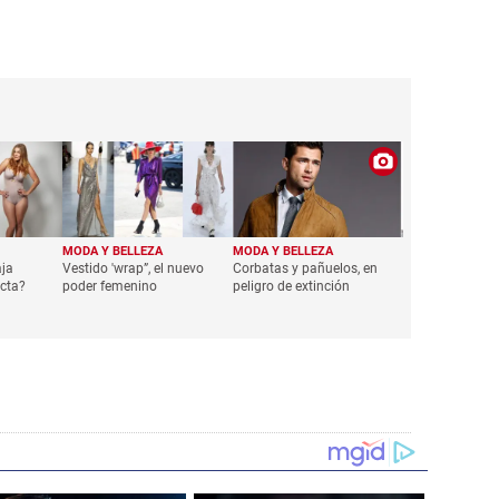
MODA Y BELLEZA
MODA Y BELLEZA
aja
Vestido 'wrap”, el nuevo
Corbatas y pañuelos, en
cta?
poder femenino
peligro de extinción