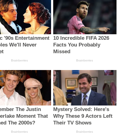
ic '90s Entertainment
10 Incredible FIFA 2026
les We'll Never
Facts You Probably
et
Missed
Brainberries
Brainberries
mber The Justin
Mystery Solved: Here's
erlake Moment That
Why These 9 Actors Left
ned The 2000s?
Their TV Shows
Brainberries
Brainberries