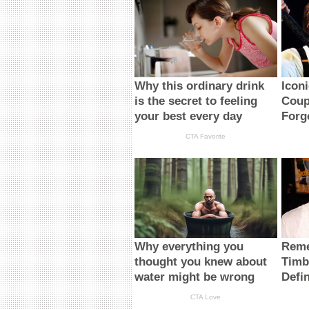
Why this ordinary drink
Icon
is the secret to feeling
Coup
your best every day
Forg
CTA Favorite
Why everything you
Reme
thought you knew about
Timb
water might be wrong
Defi
CTA Love