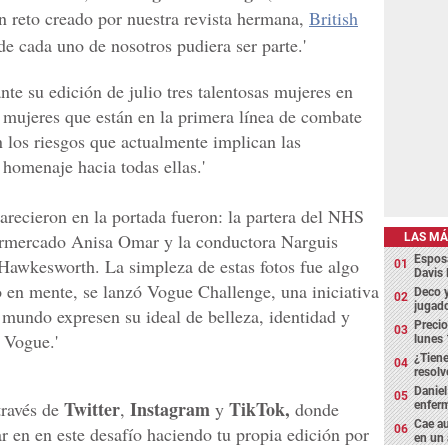
n reto creado por nuestra revista hermana,
British
e cada uno de nosotros pudiera ser parte.'
nte su edición de julio tres talentosas mujeres en
s mujeres que están en la primera línea de combate
n los riesgos que actualmente implican las
 homenaje hacia todas ellas.'
arecieron en la portada fueron: la partera del NHS
permercado Anisa Omar y la conductora Narguis
LAS MÁ
Espos
 Hawkesworth. La simpleza de estas fotos fue algo
Davis 
o en mente, se lanzó Vogue Challenge, una iniciativa
Deco y
jugado
 mundo expresen su ideal de belleza, identidad y
Precio
e Vogue.'
lunes 
¿Tiene
resolv
Daniel
Twitter
Instagram
TikTok,
través de
,
y
donde
enfer
Cae au
 en en este desafío haciendo tu propia edición por
en un