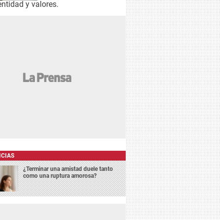
ntidad y valores.
ICIAS
¿Terminar una amistad duele tanto
como una ruptura amorosa?