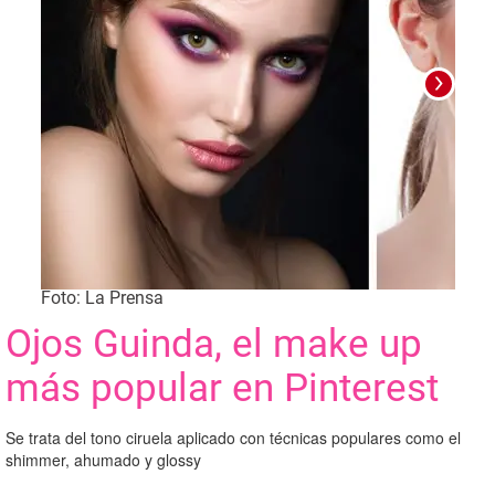
Foto: La Prensa
Foto
Ojos Guinda, el make up
más popular en Pinterest
Se trata del tono ciruela aplicado con técnicas populares como el
shimmer, ahumado y glossy