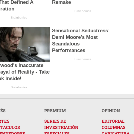
 That Defined A
Remake
ration
Brainberries
Brainberries
Sensational Seductress:
Demi Moore's Most
Scandalous
Performances
Brainberries
ywood's Inaccurate
ayal of Reality - Take
ok Inside!
Brainberries
RÉS
PREMIUM
OPINION
RTES
SERIES DE
EDITORIAL
CTACULOS
INVESTIGACIÓN
COLUMNAS
ENDEDORES
ESPECIALES
CARICATURA