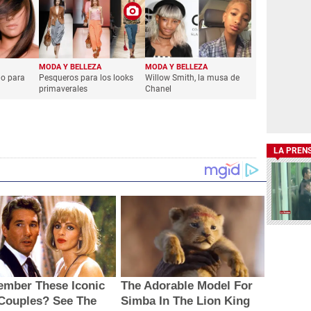
MODA Y BELLEZA
MODA Y BELLEZA
lo para
Pesqueros para los looks
Willow Smith, la musa de
primaverales
Chanel
LA PREN
mber These Iconic
The Adorable Model For
 Couples? See The
Simba In The Lion King