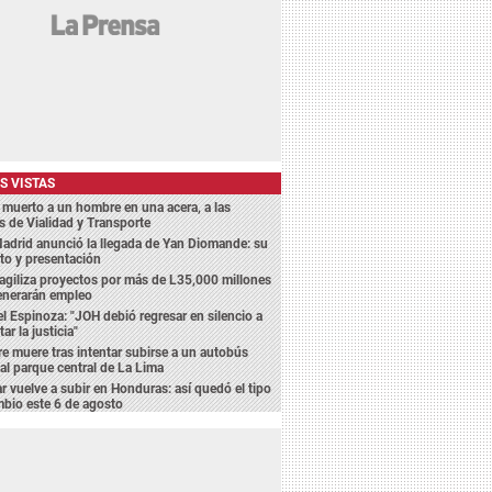
S VISTAS
 muerto a un hombre en una acera, a las
s de Vialidad y Transporte
adrid anunció la llegada de Yan Diomande: su
to y presentación
agiliza proyectos por más de L35,000 millones
enerarán empleo
l Espinoza: "JOH debió regresar en silencio a
ar la justicia"
 muere tras intentar subirse a un autobús
 al parque central de La Lima
ar vuelve a subir en Honduras: así quedó el tipo
bio este 6 de agosto