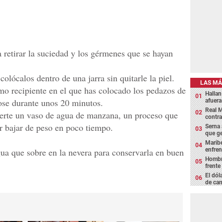
retirar la suciedad y los gérmenes que se hayan
 colócalos dentro de una jarra sin quitarle la piel.
LAS MÁ
mo recipiente en el que has colocado los pedazos de
Hallan
ose durante unos 20 minutos.
afuera
Real M
berte un vaso de agua de manzana, un proceso que
contra
er bajar de peso en poco tiempo.
Serna 
que g
Maribe
enfrent
ua que sobre en la nevera para conservarla en buen
Hombre
frente
El dól
de cam