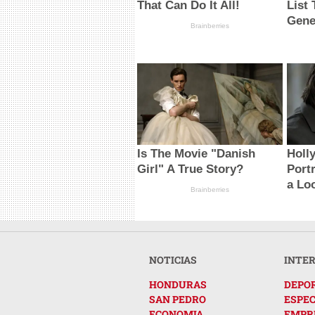
That Can Do It All!
List
Gene
Brainberries
Is The Movie "Danish
Holl
Girl" A True Story?
Portr
a Lo
Brainberries
NOTICIAS
INTE
HONDURAS
DEPO
SAN PEDRO
ESPE
ECONOMIA
EMPR