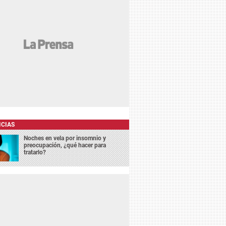
ICIAS
Noches en vela por insomnio y
preocupación, ¿qué hacer para
tratarlo?