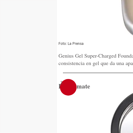
Foto: La Prensa
Genius Gel Super-Charged Founda
consistencia en gel que da una apar
3
Efecto mate