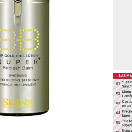
LAS MÁ
“Les v
Sánch
María 
Hernán
Cae au
en un
Precio
lunes 
Tela t
superi
Deco y