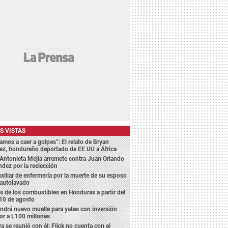
S VISTAS
amos a caer a golpes”: El relato de Bryan
ez, hondureño deportado de EE UU a África
Antonieta Mejía arremete contra Juan Orlando
dez por la reelección
xiliar de enfermería por la muerte de su esposo
 autolavado
s de los combustibles en Honduras a partir del
10 de agosto
endrá nuevo muelle para yates con inversión
or a L100 millones
a se reunió con él: Flick no cuenta con el