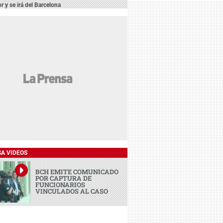
r y se irá del Barcelona
SA VIDEOS
BCH EMITE COMUNICADO
POR CAPTURA DE
FUNCIONARIOS
VINCULADOS AL CASO