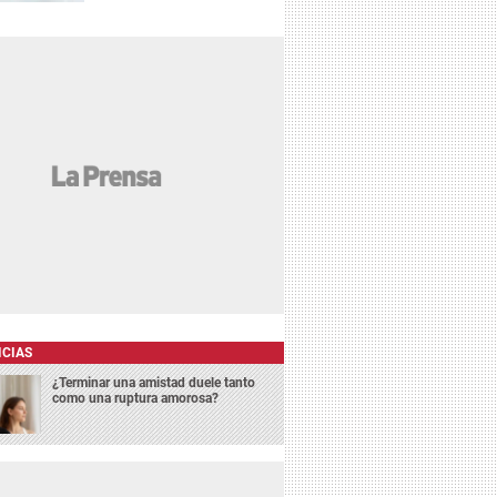
ICIAS
¿Terminar una amistad duele tanto
como una ruptura amorosa?