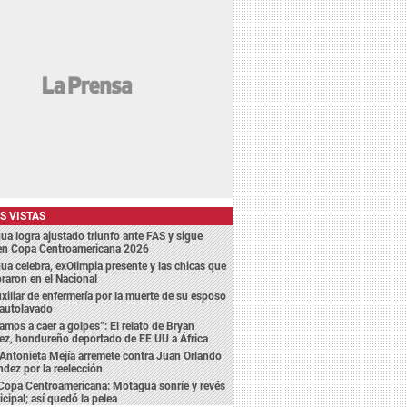
S VISTAS
a logra ajustado triunfo ante FAS y sigue
 en Copa Centroamericana 2026
a celebra, exOlimpia presente y las chicas que
aron en el Nacional
xiliar de enfermería por la muerte de su esposo
 autolavado
amos a caer a golpes”: El relato de Bryan
ez, hondureño deportado de EE UU a África
Antonieta Mejía arremete contra Juan Orlando
dez por la reelección
Copa Centroamericana: Motagua sonríe y revés
cipal; así quedó la pelea