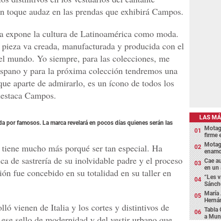
n toque audaz en las prendas que exhibirá Campos.
 expone la cultura de Latinoamérica como moda.
 pieza va creada, manufacturada y producida con el
n el mundo. Yo siempre, para las colecciones, me
hispano y para la próxima colección tendremos una
 que aparte de admirarlo, es un ícono de todos los
destaca Campos.
LAS MÁ
da por famosos. La marca revelará en pocos días quienes serán las
Motagu
firme
Motagu
 tiene mucho más porqué ser tan especial. Ha
enamor
nica de sastrería de su inolvidable padre y el proceso
Cae au
en un
ión fue concebido en su totalidad en su taller en
“Les v
Sánch
María 
Hernán
lló vienen de Italia y los cortes y distintivos de
Tabla 
a Muni
 ese sello de modernidad y del vestir urbano que