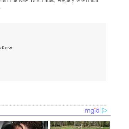
dos en The New York Times, Vogue y WWD han
.
o Dance