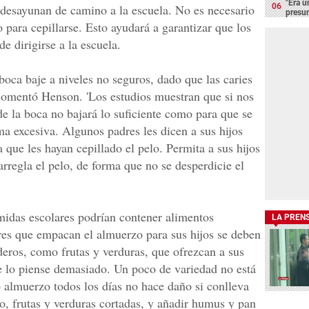
"Era u
desayunan de camino a la escuela. No es necesario
presun
 para cepillarse. Esto ayudará a garantizar que los
de dirigirse a la escuela.
 boca baje a niveles no seguros, dado que las caries
comentó Henson. 'Los estudios muestran que si nos
e la boca no bajará lo suficiente como para que se
ma excesiva. Algunos padres les dicen a sus hijos
a que les hayan cepillado el pelo. Permita a sus hijos
 arregla el pelo, de forma que no se desperdicie el
.
idas escolares podrían contener alimentos
LA PREN
es que empacan el almuerzo para sus hijos se deben
ederos, como frutas y verduras, que ofrezcan a sus
se lo piense demasiado. Un poco de variedad no está
 almuerzo todos los días no hace daño si conlleva
o, frutas y verduras cortadas, y añadir humus y pan