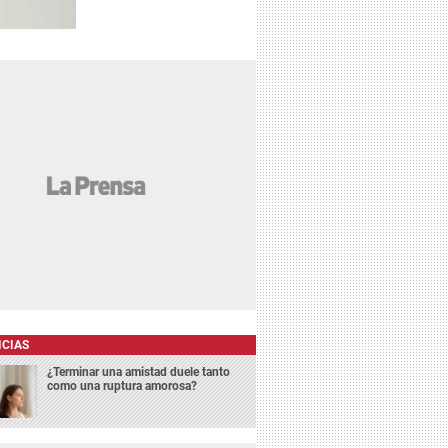
ICIAS
¿Terminar una amistad duele tanto
como una ruptura amorosa?