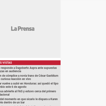
S VISTAS
e responde a Dagoberto Aspra ante supuestas
zas en audiencia
 de cómplice a novia trans de César Gastélum
 curiosa reacción en vivo
ar vuelve a subir en Honduras: así quedó el tipo
bio este 6 de agosto
a advierte al FAS y estuvo cerca del primero
Nacional
del momento en que sicario le dispara a Karen
és dentro de un bar