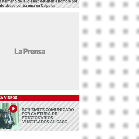
n hermano de la iglesia": detienen a hombre por
to abuso contra niña en Calpules
SA VIDEOS
BCH EMITE COMUNICADO
POR CAPTURA DE
FUNCIONARIOS
VINCULADOS AL CASO