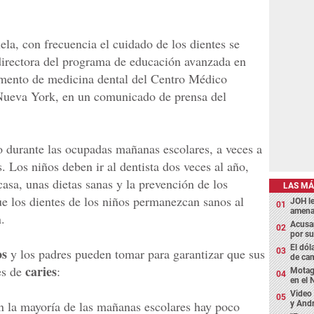
cuela, con frecuencia el cuidado de los dientes se
directora del programa de educación avanzada en
amento de medicina dental del Centro Médico
 Nueva York, en un comunicado de prensa del
ro durante las ocupadas mañanas escolares, a veces a
s. Los niños deben ir al dentista dos veces al año,
asa, unas dietas sanas y la prevención de los
LAS MÁ
e los dientes de los niños permanezcan sanos al
JOH l
amena
.
Acusan
por su
El dól
os
y los padres pueden tomar para garantizar que sus
de cam
caries
es de
:
Motagu
en el 
Video 
 la mayoría de las mañanas escolares hay poco
y Andr