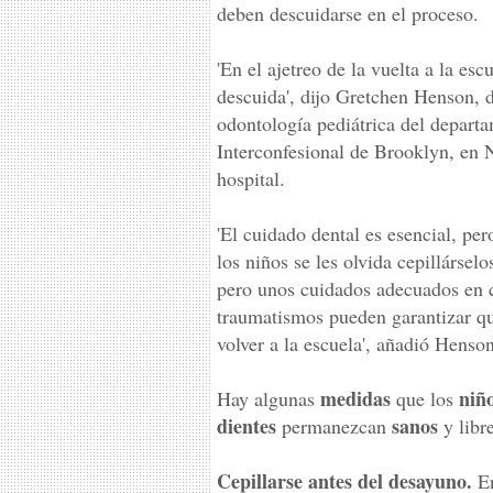
deben descuidarse en el proceso.
'En el ajetreo de la vuelta a la es
descuida', dijo Gretchen Henson, 
odontología pediátrica del depart
Interconfesional de Brooklyn, en
hospital.
'El cuidado dental es esencial, pe
los niños se les olvida cepillárselo
pero unos cuidados adecuados en c
traumatismos pueden garantizar qu
volver a la escuela', añadió Henson
medidas
niñ
Hay algunas
que los
dientes
sanos
permanezcan
y libr
Cepillarse antes del desayuno.
En