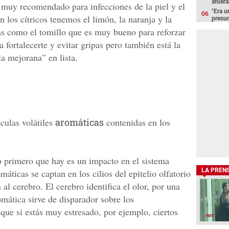
afuera
al muy recomendado para infecciones de la piel y el
"Era u
 los cítricos tenemos el limón, la naranja y la
presun
as como el tomillo que es muy bueno para reforzar
 fortalecerte y evitar gripas pero también está la
la mejorana” en lista.
culas volátiles
aromáticas
contenidas en los
 lo primero que hay es un impacto en el sistema
LA PREN
máticas se captan en los cilios del epitelio olfatorio
al cerebro. El cerebro identifica el olor, por una
omática sirve de disparador sobre los
que si estás muy estresado, por ejemplo, ciertos