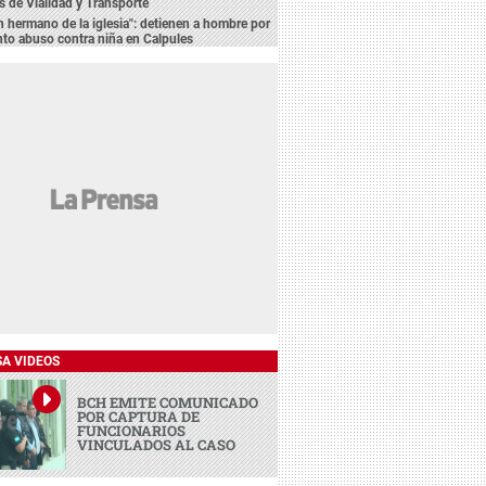
s de Vialidad y Transporte
n hermano de la iglesia": detienen a hombre por
to abuso contra niña en Calpules
SA VIDEOS
BCH EMITE COMUNICADO
POR CAPTURA DE
FUNCIONARIOS
VINCULADOS AL CASO