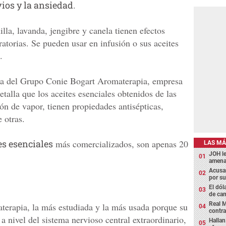
ios y la ansiedad
.
lla, lavanda, jengibre y canela tienen efectos
ratorias. Se pueden usar en infusión o sus aceites
.
ora del Grupo Conie Bogart Aromaterapia, empresa
talla que los aceites esenciales obtenidos de las
ón de vapor, tienen propiedades antisépticas,
e otras.
es esenciales
más comercializados, son apenas 20
LAS MÁ
JOH l
amena
Acusan
por su
El dól
de cam
Real M
aterapia, la más estudiada y la más usada porque su
contra
a nivel del sistema nervioso central extraordinario,
Hallan