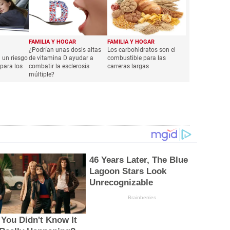
FAMILIA Y HOGAR
FAMILIA Y HOGAR
¿Podrían unas dosis altas
Los carbohidratos son el
 un riesgo
de vitamina D ayudar a
combustible para las
para los
combatir la esclerosis
carreras largas
múltiple?
46 Years Later, The Blue
Lagoon Stars Look
Unrecognizable
Brainberries
t You Didn't Know It