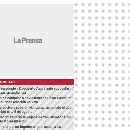
S VISTAS
e responde a Dagoberto Aspra ante supuestas
zas en audiencia
 de cómplice a novia trans de César Gastélum
 curiosa reacción en vivo
ar vuelve a subir en Honduras: así quedó el tipo
bio este 6 de agosto
adrid anunció la llegada de Yan Diomande: su
to y presentación
 muerto a un hombre en una acera, a las